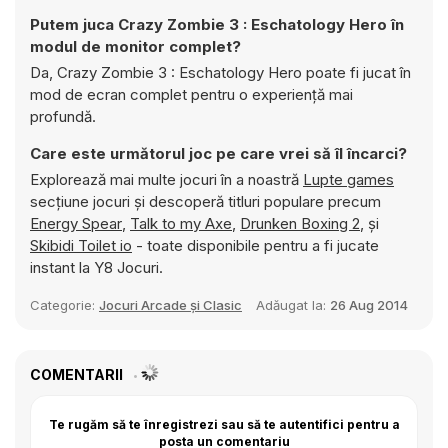
Putem juca Crazy Zombie 3 : Eschatology Hero în
modul de monitor complet?
Da, Crazy Zombie 3 : Eschatology Hero poate fi jucat în
mod de ecran complet pentru o experiență mai
profundă.
Care este următorul joc pe care vrei să îl încarci?
Explorează mai multe jocuri în a noastră
Lupte games
secțiune jocuri și descoperă titluri populare precum
Energy Spear
,
Talk to my Axe
,
Drunken Boxing 2
, și
Skibidi Toilet io
- toate disponibile pentru a fi jucate
instant la Y8 Jocuri.
Categorie:
Jocuri Arcade și Clasic
Adăugat la:
26 Aug 2014
COMENTARII
Te rugăm să te înregistrezi sau să te autentifici pentru a
posta un comentariu