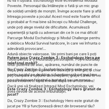
nu va fi ușoară. Eschatology este echivalentul Modului
Poveste. Personajul tău întâlnește o fată și un mic grup
de soldați urmăriți de monștri. Învinge aceste fiare și află
întreaga poveste a jocului! Acest mod este foarte dificil
și probabil ar fi mai bine să începi cu Modul Challenge,
unde poți alege nivelul de dificultate. Acumulează
experiență și luptă cu adversari din ce în ce mai dificili!
Parcurge Modul Eschatology și Modul Challenge pentru
a debloca Modul Survival hardcore, în care vei înfrunta o
adevărată provocare!
Adună obiecte valoroase. Vei primi bani pe care îi poți
Putem juca Crazy Zombie 3 : Eschatology Hero pe
folosi pentru a-ți îmbunătăți personajele. Poți îmbunătăți
telefonul mobil?
totul: puterea de atac, apărarea, numărul de puncte de
Nu, Crazy Zombie 3 : Eschatology Hero este creat
viață, poți adăuga regenerare de viață și energie, și chiar
pentru jucatul pe desktop și funcționează cel mai bine
poți cumpăra o opțiune de renaștere, grație căreia te vei
pe calculatoare folosind o tastatură sau un mouse.
putea întoarce în luptă imediat după ce ai fost învins!
Dacă vrei să finalizezi întregul Mod Eschatology, vei
Este Crazy Zombie 3 : Eschatology Hero gratuit de
avea nevoie de aceste îmbunătățiri.
jucat?
Da, Crazy Zombie 3 : Eschatology Hero este gratuit de
jucat pe Y8 și funcționează direct din browserul tău?