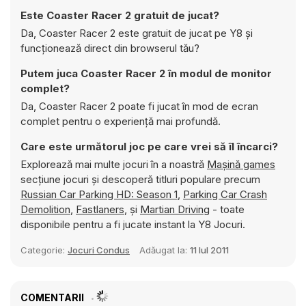
Este Coaster Racer 2 gratuit de jucat?
Da, Coaster Racer 2 este gratuit de jucat pe Y8 și
funcționează direct din browserul tău?
Putem juca Coaster Racer 2 în modul de monitor
complet?
Da, Coaster Racer 2 poate fi jucat în mod de ecran
complet pentru o experiență mai profundă.
Care este următorul joc pe care vrei să îl încarci?
Explorează mai multe jocuri în a noastră
Maşină games
secțiune jocuri și descoperă titluri populare precum
Russian Car Parking HD: Season 1
,
Parking Car Crash
Demolition
,
Fastlaners
, și
Martian Driving
- toate
disponibile pentru a fi jucate instant la Y8 Jocuri.
Categorie:
Jocuri Condus
Adăugat la:
11 Iul 2011
COMENTARII