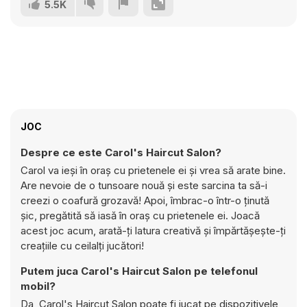
5.5K
JOC
Despre ce este Carol's Haircut Salon?
Carol va ieși în oraș cu prietenele ei și vrea să arate bine.
Are nevoie de o tunsoare nouă și este sarcina ta să-i
creezi o coafură grozavă! Apoi, îmbrac-o într-o ținută
șic, pregătită să iasă în oraș cu prietenele ei. Joacă
acest joc acum, arată-ți latura creativă și împărtășește-ți
creațiile cu ceilalți jucători!
Putem juca Carol's Haircut Salon pe telefonul
mobil?
Da, Carol's Haircut Salon poate fi jucat pe dispozitivele