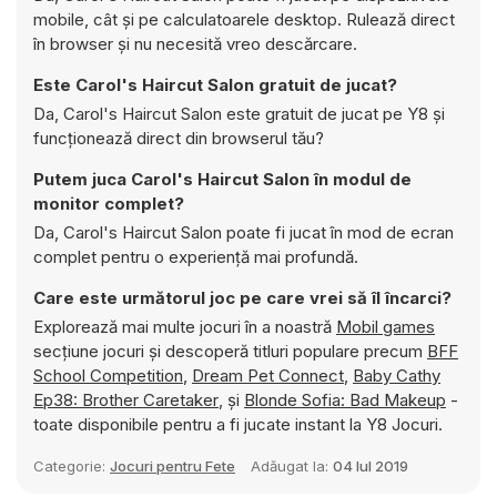
mobile, cât și pe calculatoarele desktop. Rulează direct
în browser și nu necesită vreo descărcare.
Este Carol's Haircut Salon gratuit de jucat?
Da, Carol's Haircut Salon este gratuit de jucat pe Y8 și
funcționează direct din browserul tău?
Putem juca Carol's Haircut Salon în modul de
monitor complet?
Da, Carol's Haircut Salon poate fi jucat în mod de ecran
complet pentru o experiență mai profundă.
Care este următorul joc pe care vrei să îl încarci?
Explorează mai multe jocuri în a noastră
Mobil games
secțiune jocuri și descoperă titluri populare precum
BFF
School Competition
,
Dream Pet Connect
,
Baby Cathy
Ep38: Brother Caretaker
, și
Blonde Sofia: Bad Makeup
-
toate disponibile pentru a fi jucate instant la Y8 Jocuri.
Categorie:
Jocuri pentru Fete
Adăugat la:
04 Iul 2019