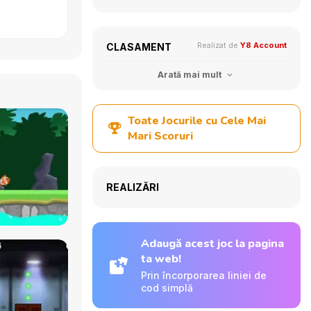
Realizat de
Y8 Account
CLASAMENT
Arată mai mult
Toate Jocurile cu Cele Mai
Mari Scoruri
REALIZĂRI
Adaugă acest joc la pagina
ta web!
Prin încorporarea liniei de
cod simplă