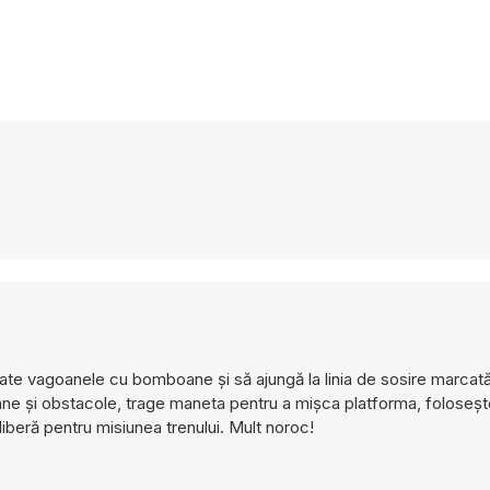
oate vagoanele cu bomboane și să ajungă la linia de sosire marcată
cane și obstacole, trage maneta pentru a mișca platforma, foloseșt
liberă pentru misiunea trenului. Mult noroc!