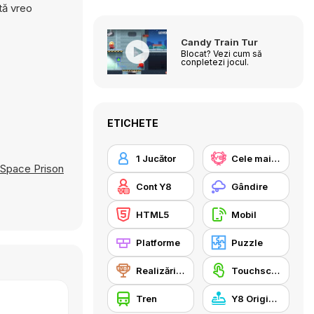
tă vreo
Candy Train Tur
Blocat? Vezi cum să
conpletezi jocul.
ETICHETE
1 Jucător
Cele mai mari scoruri Y8
Space Prison
Cont Y8
Gândire
HTML5
Mobil
Platforme
Puzzle
Realizări Y8
Touchscreen
Tren
Y8 Originals