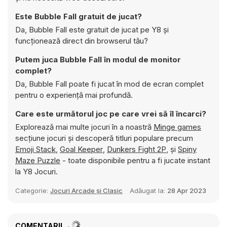
Este Bubble Fall gratuit de jucat?
Da, Bubble Fall este gratuit de jucat pe Y8 și
funcționează direct din browserul tău?
Putem juca Bubble Fall în modul de monitor
complet?
Da, Bubble Fall poate fi jucat în mod de ecran complet
pentru o experiență mai profundă.
Care este următorul joc pe care vrei să îl încarci?
Explorează mai multe jocuri în a noastră
Minge games
secțiune jocuri și descoperă titluri populare precum
Emoji Stack
,
Goal Keeper
,
Dunkers Fight 2P
, și
Spiny
Maze Puzzle
- toate disponibile pentru a fi jucate instant
la Y8 Jocuri.
Categorie:
Jocuri Arcade și Clasic
Adăugat la:
28 Apr 2023
COMENTARII