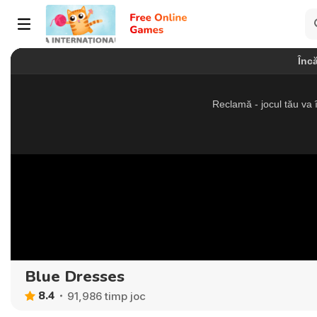
Blue Dresses
8.4
91,986 timp joc