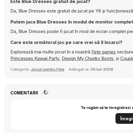
Este Blue Dresses gratuit de jucat?
Da, Blue Dresses este gratuit de jucat pe Y8 și funcționează
Putem juca Blue Dresses în modul de monitor comple
Da, Blue Dresses poate fi jucat în mod de ecran complet pe
Care este următorul joc pe care vrei să îl încarci?
Explorează mai multe jocuri în a noastră
Fete games
secțiune
Princesses Kawaii Party
,
Design My Chunky Boots
, și
Coupl
Categorie:
Jocuri pentru Fete
Adăugat la:
05 Iun 2008
COMENTARII
Te rugăm să te înregistrezi 
Înregi