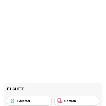
ETICHETE
1 Jucător
Camion