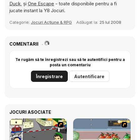
Duck
, și
One Escape
- toate disponibile pentru a fi
jucate instant la Y8 Jocuri.
Categorie:
Jocuri Acțiune & RPG
Adăugat la:
25 Iul 2008
COMENTARII
Te rugăm să te înregistrezi sau să te autentifici pentru a
posta un comentariu
Înregistrare
Autentificare
JOCURI ASOCIATE