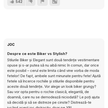
542
JOC
Despre ce este Biker vs Stylish?
Stilurile Biker și Elegant sunt două tendințe vestimentare
opuse și s-ar putea să nu aibă nimic în comun, dar orice
este posibil – cerul este limita când vine vorba de moda
fetelor! De fapt, ambele sunt minunate pentru fete! Ajută
fetele să încerce rochiile și stilurile disponibile pentru
aceste două tendințe. Vor alege un look biker grungy?
Sau vor opta pentru o rochie clasică, elegantă, de
doamnă, care nu se demodează niciodată? Le poți ajuta
să decidă și să se distreze pe cinste? Distrează-te
jucând acest joc distractiv, doar pe Y8!