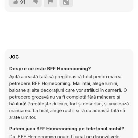
91
JOC
Despre ce este BFF Homecoming?
Ajută această fată să pregătească totul pentru marea
petrecere BFF Homecoming. Mai întâi, alege lumini,
baloane și alte decorațiuni care vor străluci în cameră. O
petrecere grozavă nu va fi completă fără mâncare și
băutură! Pregătește dulciuri, tort și deserturi, și aranjează
mâncarea. La final, alege rochii și fă ca această fată să
arate uimitor.
Putem juca BFF Homecoming pe telefonul mobil?
Da, BFF Homecoming poate fi jucat pe dispozitivele