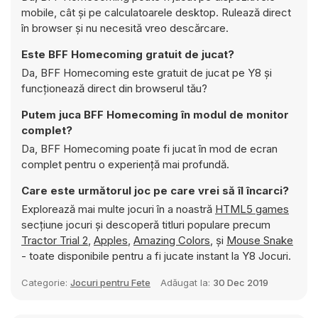
mobile, cât și pe calculatoarele desktop. Rulează direct
în browser și nu necesită vreo descărcare.
Este BFF Homecoming gratuit de jucat?
Da, BFF Homecoming este gratuit de jucat pe Y8 și
funcționează direct din browserul tău?
Putem juca BFF Homecoming în modul de monitor
complet?
Da, BFF Homecoming poate fi jucat în mod de ecran
complet pentru o experiență mai profundă.
Care este următorul joc pe care vrei să îl încarci?
Explorează mai multe jocuri în a noastră
HTML5 games
secțiune jocuri și descoperă titluri populare precum
Tractor Trial 2
,
Apples
,
Amazing Colors
, și
Mouse Snake
- toate disponibile pentru a fi jucate instant la Y8 Jocuri.
Categorie:
Jocuri pentru Fete
Adăugat la:
30 Dec 2019