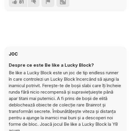
81
JOC
Despre ce este Be like a Lucky Block?
Be like a Lucky Block este un joc de tip endless runner
în care controlezi un Lucky Block încercând să ajungi la
inamicul potrivit. Ferește-te de boșii slabi care îți încheie
runda fără nicio recompensă și supraviețuiește până
apar titani mai puternici. A fi prins de boșii de elită
deblochează obiecte de colecție rare Brainrot și
transformări secrete. Îmbunătățește viteza și distanța
pentru a ajunge la inamici mai buni și a descoperi noi
forme de bloc. Joacă jocul Be like a Lucky Block la Y8
acum.