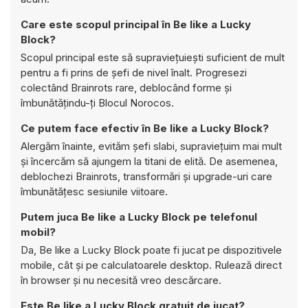
Care este scopul principal în Be like a Lucky
Block?
Scopul principal este să supraviețuiești suficient de mult
pentru a fi prins de șefi de nivel înalt. Progresezi
colectând Brainrots rare, deblocând forme și
îmbunătățindu-ți Blocul Norocos.
Ce putem face efectiv în Be like a Lucky Block?
Alergăm înainte, evităm șefi slabi, supraviețuim mai mult
și încercăm să ajungem la titani de elită. De asemenea,
deblochezi Brainrots, transformări și upgrade-uri care
îmbunătățesc sesiunile viitoare.
Putem juca Be like a Lucky Block pe telefonul
mobil?
Da, Be like a Lucky Block poate fi jucat pe dispozitivele
mobile, cât și pe calculatoarele desktop. Rulează direct
în browser și nu necesită vreo descărcare.
Este Be like a Lucky Block gratuit de jucat?