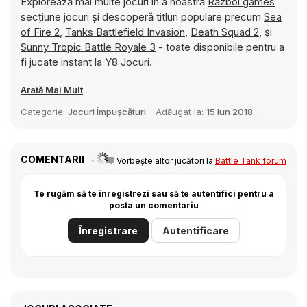
Explorează mai multe jocuri în a noastră
Război games
secțiune jocuri și descoperă titluri populare precum
Sea
of Fire 2
,
Tanks Battlefield Invasion
,
Death Squad 2
, și
Sunny Tropic Battle Royale 3
- toate disponibile pentru a
fi jucate instant la Y8 Jocuri.
Arată Mai Mult
Categorie:
Jocuri Împușcături
Adăugat la:
15 Iun 2018
COMENTARII
Vorbește altor jucători la
Battle Tank forum
Te rugăm să te înregistrezi sau să te autentifici pentru a
posta un comentariu
Înregistrare
Autentificare