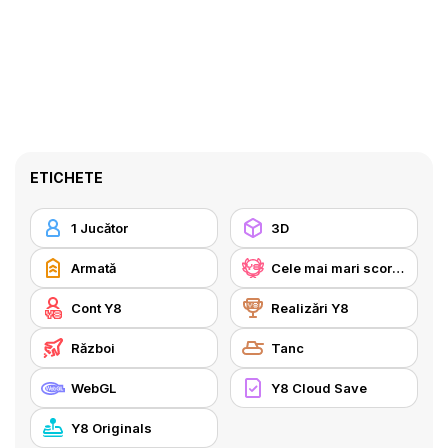
ETICHETE
1 Jucător
3D
Armată
Cele mai mari scoruri Y8
Cont Y8
Realizări Y8
Război
Tanc
WebGL
Y8 Cloud Save
Y8 Originals