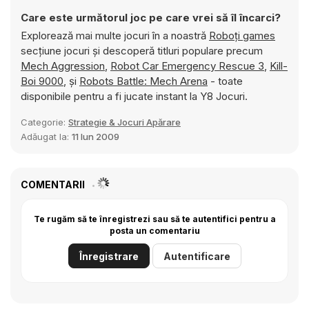
Care este următorul joc pe care vrei să îl încarci?
Explorează mai multe jocuri în a noastră
Roboţi games
secțiune jocuri și descoperă titluri populare precum
Mech Aggression
,
Robot Car Emergency Rescue 3
,
Kill-
Boi 9000
, și
Robots Battle: Mech Arena
- toate
disponibile pentru a fi jucate instant la Y8 Jocuri.
Categorie:
Strategie & Jocuri Apărare
Adăugat la:
11 Iun 2009
COMENTARII
Te rugăm să te înregistrezi sau să te autentifici pentru a
posta un comentariu
Înregistrare
Autentificare