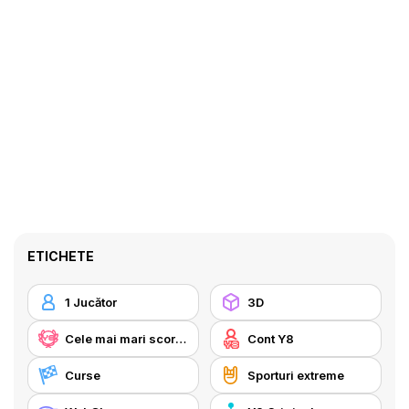
ETICHETE
1 Jucător
3D
Cele mai mari scoruri Y8
Cont Y8
Curse
Sporturi extreme