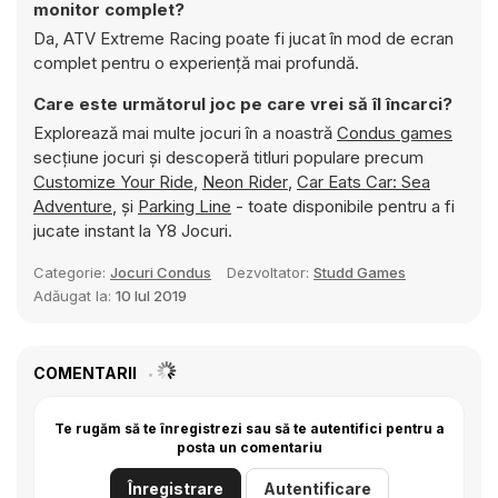
monitor complet?
Da, ATV Extreme Racing poate fi jucat în mod de ecran
complet pentru o experiență mai profundă.
Care este următorul joc pe care vrei să îl încarci?
Explorează mai multe jocuri în a noastră
Condus games
secțiune jocuri și descoperă titluri populare precum
Customize Your Ride
,
Neon Rider
,
Car Eats Car: Sea
Adventure
, și
Parking Line
- toate disponibile pentru a fi
jucate instant la Y8 Jocuri.
Categorie:
Jocuri Condus
Dezvoltator:
Studd Games
Adăugat la:
10 Iul 2019
COMENTARII
Te rugăm să te înregistrezi sau să te autentifici pentru a
posta un comentariu
Înregistrare
Autentificare