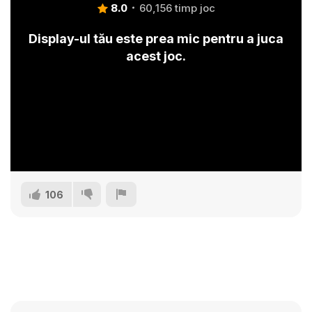
8.0
60,156 timp joc
Display-ul tău este prea mic pentru a juca
acest joc.
106