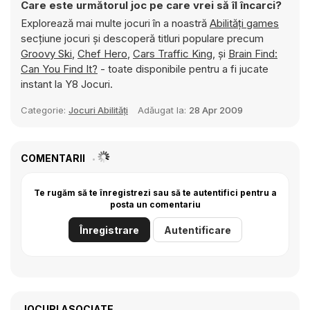
Care este următorul joc pe care vrei să îl încarci?
Explorează mai multe jocuri în a noastră
Abilități games
secțiune jocuri și descoperă titluri populare precum
Groovy Ski
,
Chef Hero
,
Cars Traffic King
, și
Brain Find:
Can You Find It?
- toate disponibile pentru a fi jucate
instant la Y8 Jocuri.
Categorie:
Jocuri Abilități
Adăugat la:
28 Apr 2009
COMENTARII
Te rugăm să te înregistrezi sau să te autentifici pentru a
posta un comentariu
Înregistrare
Autentificare
JOCURI ASOCIATE