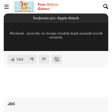
744
JOC