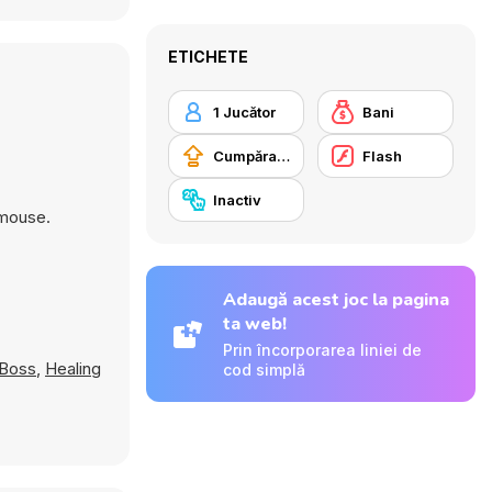
ETICHETE
1 Jucător
Bani
Cumpărare Echipamente Actualizate
Flash
Inactiv
 mouse.
Adaugă acest joc la pagina
ta web!
Prin încorporarea liniei de
Boss
,
Healing
cod simplă