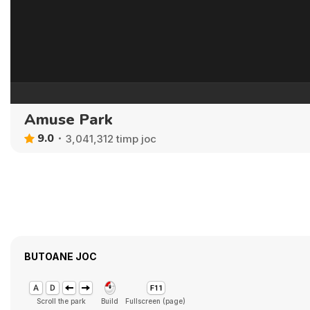
Amuse Park
9.0
3,041,312 timp joc
BUTOANE JOC
Scroll the park
Build
Fullscreen (page)