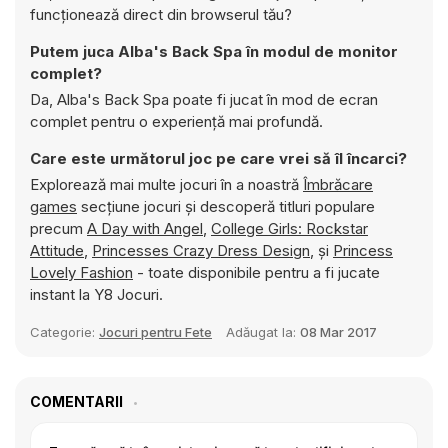
funcționează direct din browserul tău?
Putem juca Alba's Back Spa în modul de monitor
complet?
Da, Alba's Back Spa poate fi jucat în mod de ecran
complet pentru o experiență mai profundă.
Care este următorul joc pe care vrei să îl încarci?
Explorează mai multe jocuri în a noastră
Îmbrăcare
games
secțiune jocuri și descoperă titluri populare
precum
A Day with Angel
,
College Girls: Rockstar
Attitude
,
Princesses Crazy Dress Design
, și
Princess
Lovely Fashion
- toate disponibile pentru a fi jucate
instant la Y8 Jocuri.
Categorie:
Jocuri pentru Fete
Adăugat la:
08 Mar 2017
COMENTARII