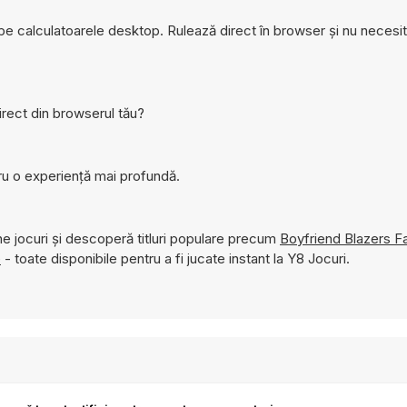
 pe calculatoarele desktop. Rulează direct în browser și nu necesi
irect din browserul tău?
ru o experiență mai profundă.
e jocuri și descoperă titluri populare precum
Boyfriend Blazers F
e
- toate disponibile pentru a fi jucate instant la Y8 Jocuri.