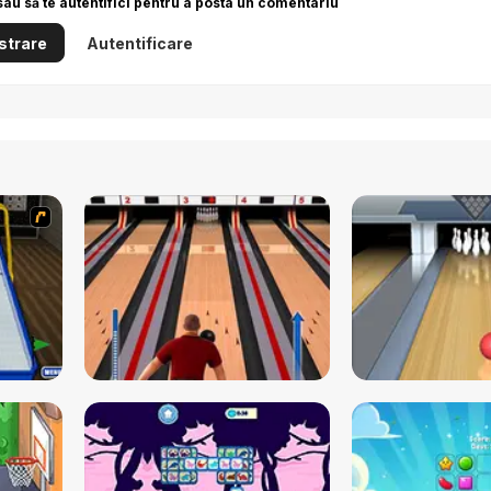
sau să te autentifici pentru a posta un comentariu
strare
Autentificare