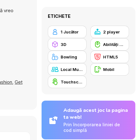
tă vreo
ETICHETE
1 Jucător
2 player
3D
Abilități Mouse
Bowling
HTML5
Local Multiplayer
Mobil
ashion
,
Get
Touchscreen
Adaugă acest joc la pagina
ta web!
Prin încorporarea liniei de
cod simplă