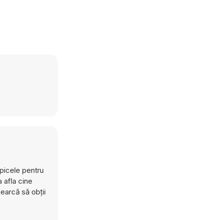
opicele pentru
 afla cine
earcă să obții