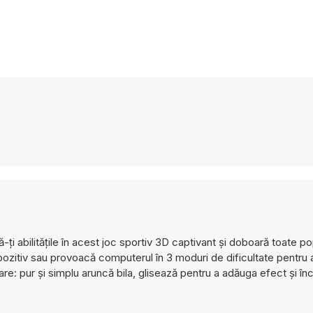
 abilitățile în acest joc sportiv 3D captivant și doboară toate p
spozitiv sau provoacă computerul în 3 moduri de dificultate pentru a
: pur și simplu aruncă bila, glisează pentru a adăuga efect și înc