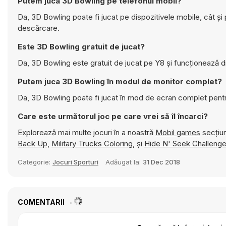
Putem juca 3D Bowling pe telefonul mobil?
Da, 3D Bowling poate fi jucat pe dispozitivele mobile, cât și
descărcare.
Este 3D Bowling gratuit de jucat?
Da, 3D Bowling este gratuit de jucat pe Y8 și funcționează d
Putem juca 3D Bowling în modul de monitor complet?
Da, 3D Bowling poate fi jucat în mod de ecran complet pent
Care este următorul joc pe care vrei să îl încarci?
Explorează mai multe jocuri în a noastră
Mobil games
secțiun
Back Up
,
Military Trucks Coloring
, și
Hide N' Seek Challeng
Categorie:
Jocuri Sporturi
Adăugat la:
31 Dec 2018
COMENTARII