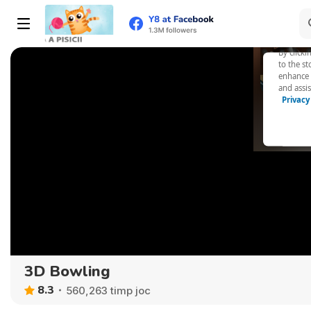
3D Bowling
8.3
560,263 timp joc