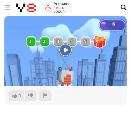
ÎNTOARCE
-TE LA
JOCURI
1