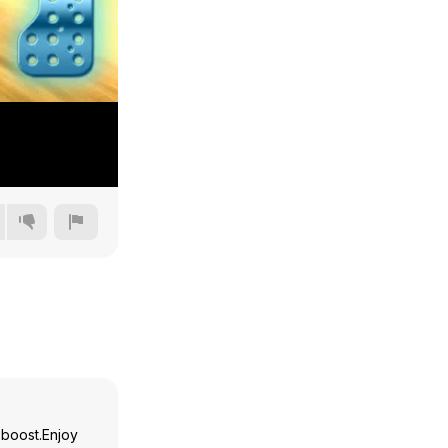
144p
240p
360p
480p
o boost.Enjoy