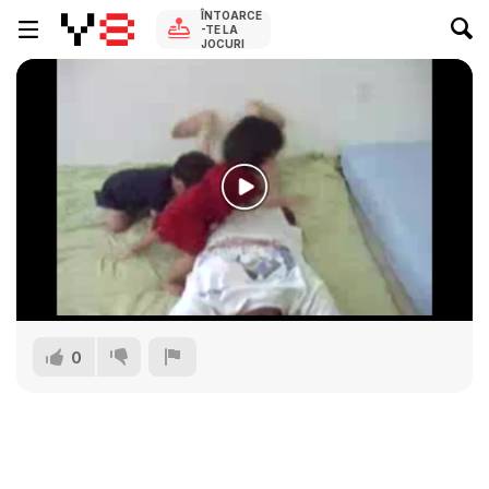
ÎNTOARCE
-TE LA
JOCURI
0