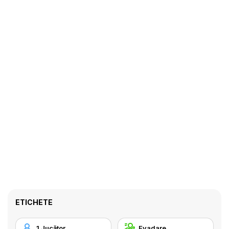
ETICHETE
1 Jucător
Evadare