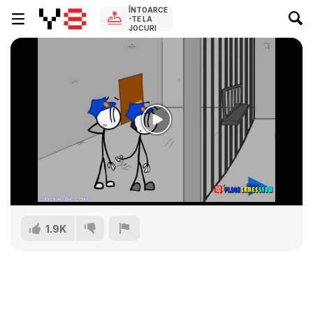
ÎNTOARCE
-TE LA
JOCURI
1.9K