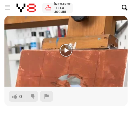
ÎNTOARCE
-TE LA
JOCURI
0