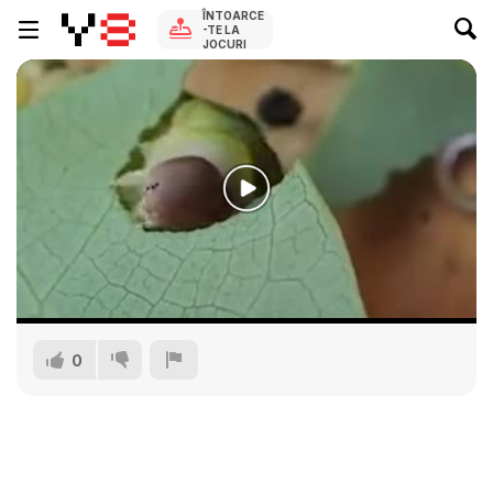
ÎNTOARCE
-TE LA
JOCURI
0