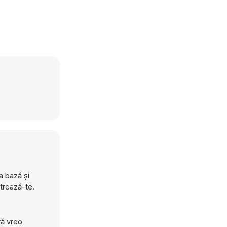
a bază și
strează-te.
tă vreo