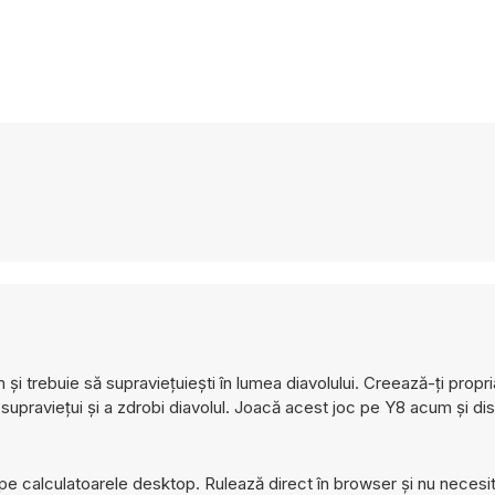
și trebuie să supraviețuiești în lumea diavolului. Creează-ți propri
 supraviețui și a zdrobi diavolul. Joacă acest joc pe Y8 acum și di
 pe calculatoarele desktop. Rulează direct în browser și nu necesi