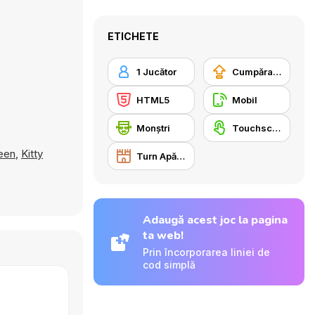
ETICHETE
1 Jucător
Cumpărare Echipamente Actualizate
HTML5
Mobil
Monştri
Touchscreen
een
,
Kitty
Turn Apărare
Adaugă acest joc la pagina
ta web!
Prin încorporarea liniei de
cod simplă