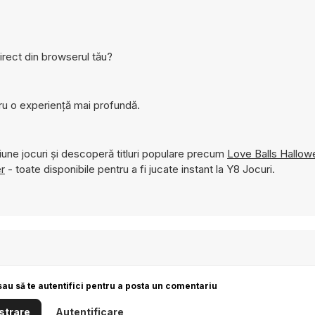
irect din browserul tău?
ru o experiență mai profundă.
une jocuri și descoperă titluri populare precum
Love Balls Hallow
r
- toate disponibile pentru a fi jucate instant la Y8 Jocuri.
sau să te autentifici pentru a posta un comentariu
strare
Autentificare