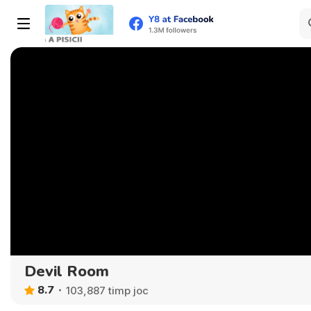
Devil Room
8.7
103,887 timp joc